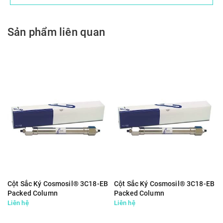
Sản phẩm liên quan
Cột Sắc Ký Cosmosil® 3C18-EB
Cột Sắc Ký Cosmosil® 3C18-EB
Packed Column
Packed Column
2.0mmI.D.x150mm - USP L1
2.0mmI.D.x250mm - USP L1
Liên hệ
Liên hệ