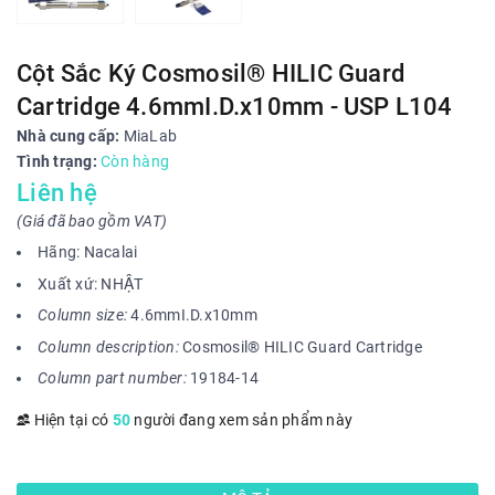
Cột Sắc Ký Cosmosil® HILIC Guard
Cartridge 4.6mmI.D.x10mm - USP L104
Nhà cung cấp:
MiaLab
Tình trạng:
Còn hàng
Liên hệ
(Giá đã bao gồm VAT)
Hãng: Nacalai
Xuất xứ: NHẬT
Column size:
4.6mmI.D.x10mm
Column description:
Cosmosil® HILIC Guard Cartridge
Column part number:
19184-14
Hiện tại có
50
người đang xem sản phẩm này