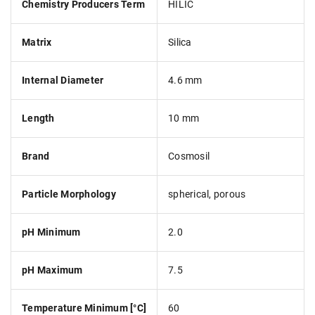
Chemistry Producers Term
HILIC
Matrix
Silica
Internal Diameter
4.6 mm
Length
10 mm
Brand
Cosmosil
Particle Morphology
spherical, porous
pH Minimum
2.0
pH Maximum
7.5
Temperature Minimum [°C]
60