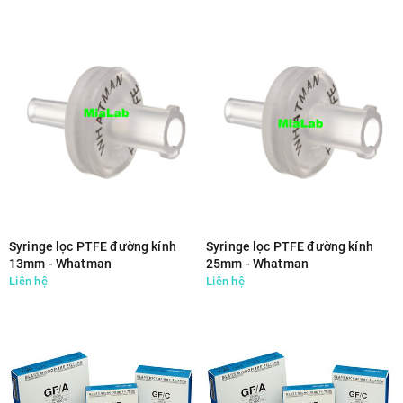
Syringe lọc PTFE đường kính
Syringe lọc PTFE đường kính
13mm - Whatman
25mm - Whatman
Liên hệ
Liên hệ