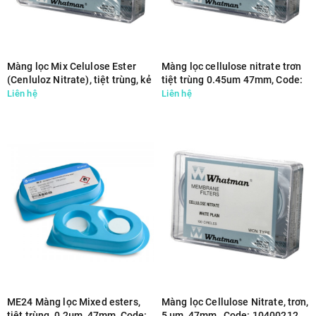
Màng lọc Mix Celulose Ester
Màng lọc cellulose nitrate trơn
(Cenluloz Nitrate), tiệt trùng, kẻ
tiệt trùng 0.45um 47mm, Code:
sọc, không pad, 0.45um, 47mm,
10401170
Liên hệ
Liên hệ
Code: 7141-114
ME24 Màng lọc Mixed esters,
Màng lọc Cellulose Nitrate, trơn,
tiệt trùng, 0.2µm, 47mm, Code:
5 µm, 47mm , Code: 10400212