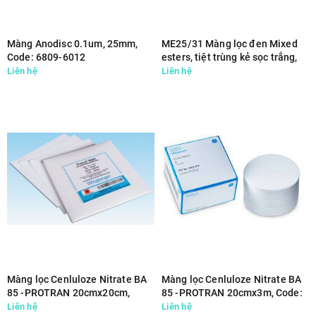
Màng Anodisc 0.1um, 25mm,
ME25/31 Màng lọc đen Mixed
Code: 6809-6012
esters, tiệt trùng kẻ sọc trắng,
0.6um, 50mm, Code: 10409834
Liên hệ
Liên hệ
Màng lọc Cenluloze Nitrate BA
Màng lọc Cenluloze Nitrate BA
85 -PROTRAN 20cmx20cm,
85 -PROTRAN 20cmx3m, Code:
Code: 10402680
10401197
Liên hệ
Liên hệ