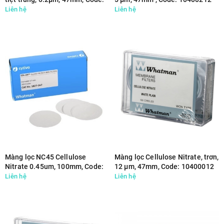
10401770
Liên hệ
Liên hệ
Màng lọc NC45 Cellulose
Màng lọc Cellulose Nitrate, trơn,
Nitrate 0.45um, 100mm, Code:
12 µm, 47mm, Code: 10400012
10401121
Liên hệ
Liên hệ