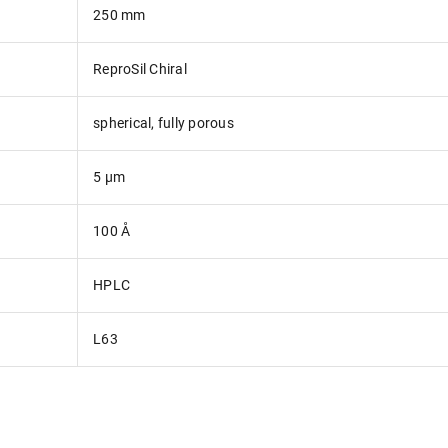
250 mm
ReproSil Chiral
spherical, fully porous
5 µm
100 Å
HPLC
L63