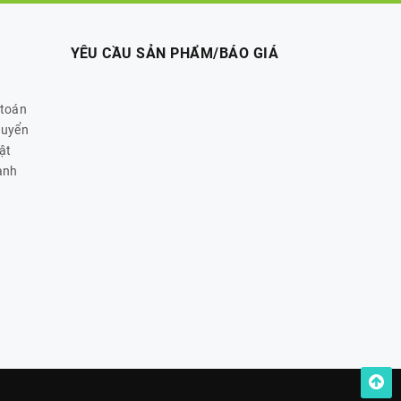
YÊU CẦU SẢN PHẨM/BÁO GIÁ
 toán
huyển
ật
ành