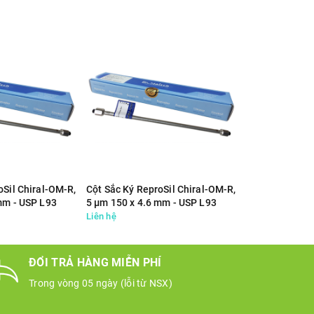
oSil Chiral-OM-R,
Cột Sắc Ký ReproSil Chiral-OM-R,
Cột Sắc Ký Rep
mm - USP L93
5 µm 150 x 4.6 mm - USP L93
5 µm 250 x 4 
Liên hệ
Liên hệ
ĐỔI TRẢ HÀNG MIỄN PHÍ
Trong vòng 05 ngày (lỗi từ NSX)