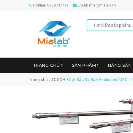
Hotline:
0968747411
Email:
mia@mialab.vn
TRANG CHỦ
SẢN PHẨM
HÃNG SẢN
Trang chủ
TOSOH
Cột Sắc Ký Size Exclusion/GFC 