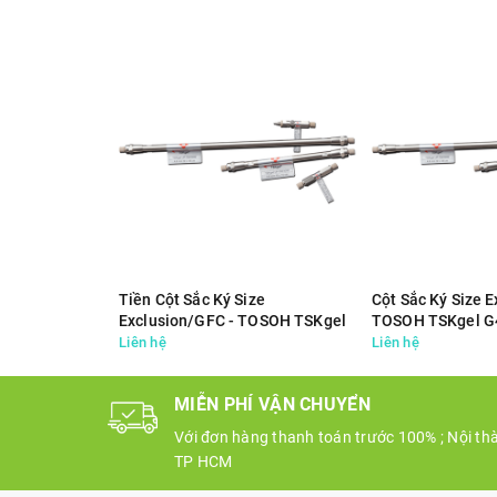
Tiền Cột Sắc Ký Size
Cột Sắc Ký Size 
Exclusion/GFC - TOSOH TSKgel
TOSOH TSKgel G
SWxl Guard Column 08543
08542
Liên hệ
Liên hệ
MIỄN PHÍ VẬN CHUYỂN
Với đơn hàng thanh toán trước 100% ; Nội th
TP HCM