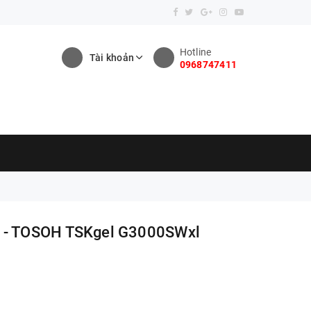
Hotline
Tài khoản
0968747411
FC - TOSOH TSKgel G3000SWxl