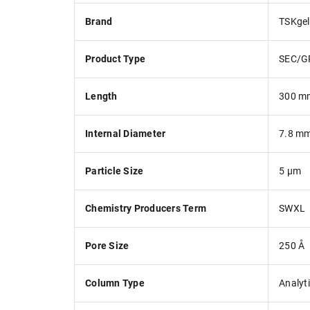
Brand
TSKgel
Product Type
SEC/G
Length
300 m
Internal Diameter
7.8 m
Particle Size
5 µm
Chemistry Producers Term
SWXL
Pore Size
250 Å
Column Type
Analyt