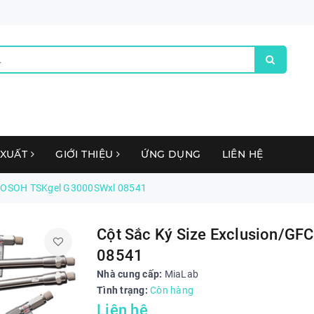
 XUẤT
GIỚI THIỆU
ỨNG DỤNG
LIÊN HỆ
- TOSOH TSKgel G3000SWxl 08541
Cột Sắc Ký Size Exclusion/G
08541
Nhà cung cấp:
MiaLab
Tình trạng:
Còn hàng
Liên hệ