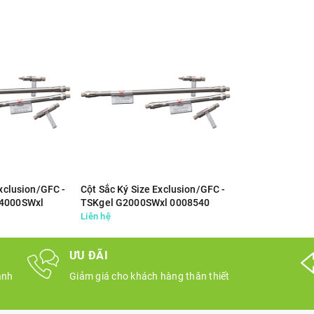
Exclusion/GFC -
Cột Sắc Ký Size Exclusion/GFC -
4000SWxl
TSKgel G2000SWxl 0008540
Liên hệ
ƯU ĐÃI
ành
Giảm giá cho khách hàng thân thiết