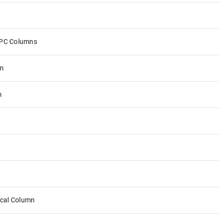
PC Columns
m
m
ical Column