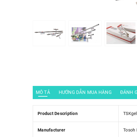
MÔ TẢ
HƯỚNG DẪN MUA HÀNG
ĐÁNH G
Product Description
TSKgel
Manufacturer
Tosoh 