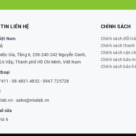
TIN LIÊN HỆ
CHÍNH SÁCH
Việt Nam
Chính sách đổi trả
Chính sách thanh
ỉ:
Chính sách vận c
Mộc Gia, Tầng 6, 238-240-242 Nguyễn Oanh,
Chính sách bảo m
ò Vấp, Thành phố Hồ Chí Minh, Việt Nam
Chính sách bảo h
thoại
411 - 08.4831.4832 - 0947.725728
l
lab.vn
-
sales@mialab.vn
mở cửa
Thứ 6