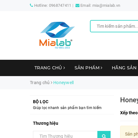
Hotline:
0968747411
Email:
mia@mialab.vn
TRANG CHỦ
SẢN PHẨM
HÃNG SẢN
Trang chủ
Honeywell
Hone
BỘ LỌC
Giúp lọc nhanh sản phẩm bạn tìm kiếm
Xếp theo
Thương hiệu
Sản ph