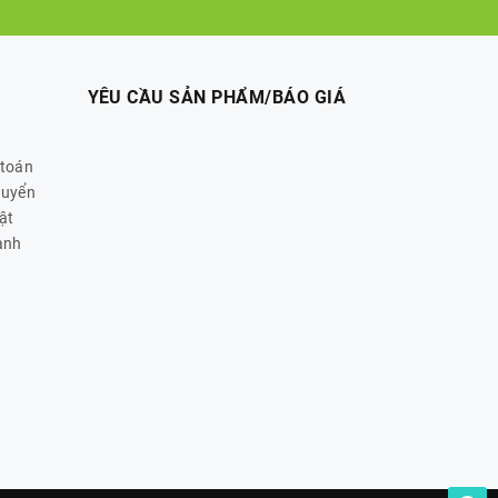
YÊU CẦU SẢN PHẨM/BÁO GIÁ
 toán
huyển
ật
ành