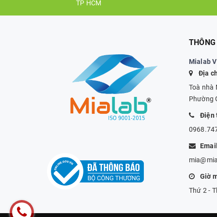
TP HCM
THÔNG 
Mialab 
Địa ch
Toà nhà 
Phường G
Điện 
0968.747
Emai
mia@mia
Giờ 
Thứ 2 - 