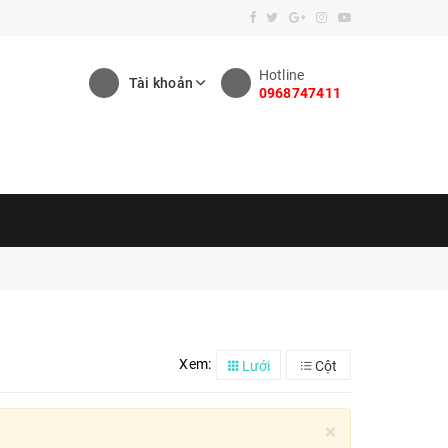
Hotline
Tài khoản
0968747411
Xem:
Lưới
Cột
×