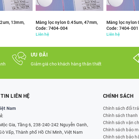
0.2um, 13mm,
Màng lọc nylon 0.45um, 47mm,
Màng lọc nylon
Code: 7404-004
Code: 7404-001
Liên hệ
Liên hệ
ƯU ĐÃI
ành
Giảm giá cho khách hàng thân thiết
TIN LIÊN HỆ
CHÍNH SÁCH
Việt Nam
Chính sách đổi trả
Chính sách thanh
ỉ:
Chính sách vận c
Mộc Gia, Tầng 6, 238-240-242 Nguyễn Oanh,
Chính sách bảo m
ò Vấp, Thành phố Hồ Chí Minh, Việt Nam
Chính sách bảo h