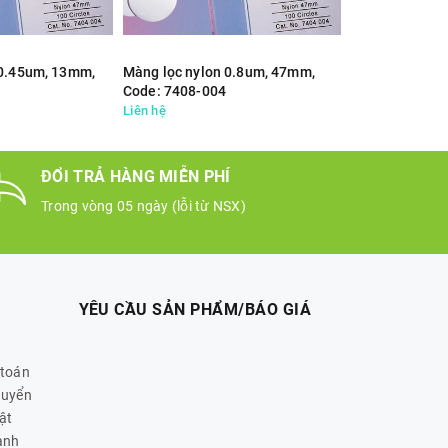
 0.45um, 13mm,
Màng lọc nylon 0.8um, 47mm,
Màng lọc Cycl
Code: 7408-004
Polycarbonate
Code: 7060-47
Liên hệ
Liên hệ
ĐỔI TRẢ HÀNG MIỄN PHÍ
Trong vòng 05 ngày (lỗi từ NSX)
YÊU CẦU SẢN PHẨM/BÁO GIÁ
 toán
huyển
ật
ành