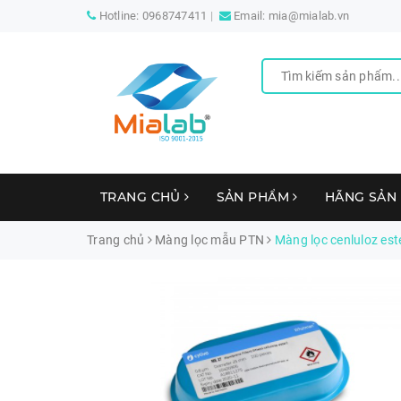
Hotline:
0968747411
Email:
mia@mialab.vn
TRANG CHỦ
SẢN PHẨM
HÃNG SẢN
Trang chủ
Màng lọc mẫu PTN
Màng lọc cenluloz es