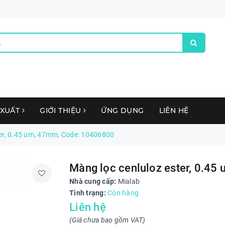
 XUẤT
GIỚI THIỆU
ỨNG DỤNG
LIÊN HỆ
ter, 0.45 um, 47mm, Code: 10406800
Màng lọc cenluloz ester, 0.4
Nhà cung cấp:
Mialab
Tình trạng:
Còn hàng
Liên hệ
(Giá chưa bao gồm VAT)