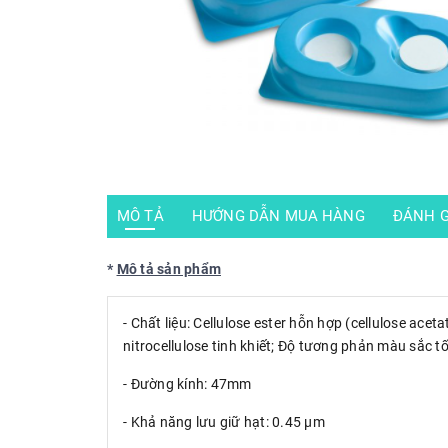
MÔ TẢ
HƯỚNG DẪN MUA HÀNG
ĐÁNH G
*
Mô tả sản phẩm
- Chất liệu: Cellulose ester hỗn hợp (cellulose acet
nitrocellulose tinh khiết; Độ tương phản màu sắc tố
- Đường kính: 47mm
- Khả năng lưu giữ hạt: 0.45 µm