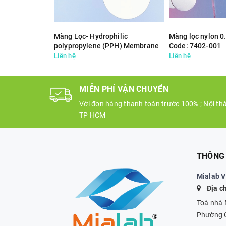
Màng Lọc- Hydrophilic
Màng lọc nylon 
polypropylene (PPH) Membrane
Code: 7402-001
0.45μm
Liên hệ
Liên hệ
MIỄN PHÍ VẬN CHUYỂN
Với đơn hàng thanh toán trước 100% ; Nội th
TP HCM
THÔNG 
Mialab 
Địa ch
Toà nhà 
Phường G