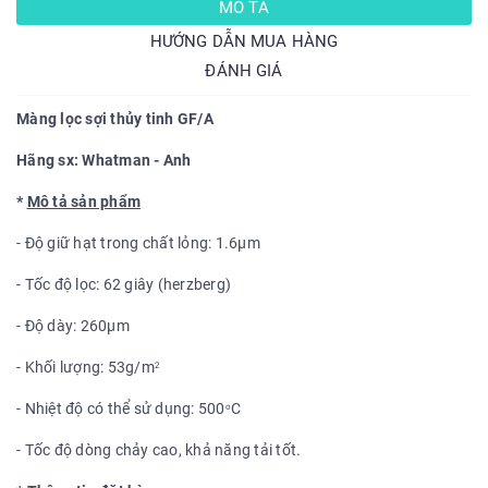
MÔ TẢ
HƯỚNG DẪN MUA HÀNG
ĐÁNH GIÁ
Màng lọc sợi thủy tinh GF/A
Hãng sx: Whatman - Anh
*
Mô tả sản phẩm
- Độ giữ hạt trong chất lỏng: 1.6µm
- Tốc độ lọc: 62 giây (herzberg)
- Độ dày: 260µm
- Khối lượng: 53g/m
2
- Nhiệt độ có thể sử dụng: 500
C
o
- Tốc độ dòng chảy cao, khả năng tải tốt.