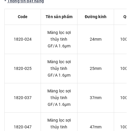
*
Thông tin đặt hàng
Code
Tên sản phẩm
Đường kính
Quy
Màng lọc sợi
1820-024
thủy tinh
24mm
100 
GF/A 1.6µm
Màng lọc sợi
1820-025
thủy tinh
25mm
100 
GF/A 1.6µm
Màng lọc sợi
1820-037
thủy tinh
37mm
100 
GF/A 1.6µm
Màng lọc sợi
1820-047
thủy tinh
47mm
100 