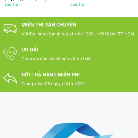
Membrane 0.45μm
Liên hệ
Liên hệ
MIỄN PHÍ VẬN CHUYỂN
Với đơn hàng thanh toán trước 100% ; Nội thành TP HCM
ƯU ĐÃI
Giảm giá cho khách hàng thân thiết
ĐỔI TRẢ HÀNG MIỄN PHÍ
Trong vòng 05 ngày (lỗi từ NSX)