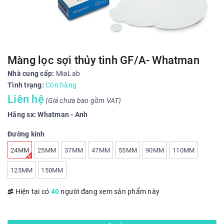
Màng lọc sợi thủy tinh GF/A- Whatman
Nhà cung cấp:
MiaLab
Tình trạng:
Còn hàng
Liên hệ
(Giá chưa bao gồm VAT)
Hãng sx: Whatman - Anh
Đường kính
24MM
25MM
37MM
47MM
55MM
90MM
110MM
125MM
150MM
Hiện tại có
40
người đang xem sản phẩm này