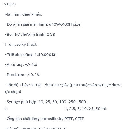
và ISO
Màn hình điều khiển:
-Độ phân giải màn hình: 640Wx480H pixel
-Bộ nhớ chương trình: 2 GB
Thông số kỹ thuật:
-Tỉ lệ pha loãng: 1:50.000 lần
-Accuracy: +/- 1%
-Precision: +/-0.2%
-Tốc độ chảy: 0.003 - 6000 uL/giây (phụ thuộc vào syringe được
lựa chọn)
-Syringe phù hợp: 10, 25, 50, 100, 250 , 500
uL 1, 2.5, 5, 10, 25, 50 mL
-Ống dẫn chất lỏng: borosilicate, PTFE, CTFE