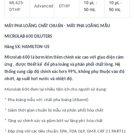
ML625-
10 µL -
10 µL -
Advanced
DTHP
DTHP
50 mL
50 mL
MÁY PHA LOÃNG CHẤT CHUẨN - MÁY PHA LOÃNG MẪU
MICROLAB 600 DILUTERS
Hãng SX: HAMILTON-US
Microlab 600 là bơm kim tiêm chính xác cao với giao diện cảm
ứng , được thiết kế để pha loãng và phân phối chất lỏng. Hệ
thống cung cấp độ chính xác hơn 99%, không phụ thuộc vào độ
nhớt, áp suất hơi nước và nhiệt độ.
Microlab 600 đem lại nhiều tiện ích cho người sử dụng:
* Pha loãng mẫu với chất pha loãng (diluent)
* Giảm thời gian chuẩn bị mẫu và phân phối hóa chất
* Tăng sự chính xác và giảm bớt sự lãng phí hóa chất
* Đáp ứng với các tiêu chuẩn: EPA, FDA GLP, GMP, CRF 21 PART11