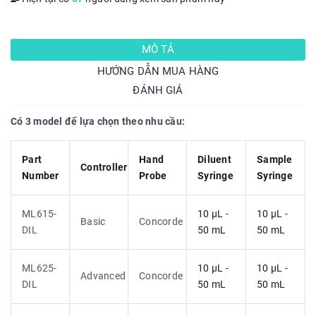
MÔ TẢ
HƯỚNG DẪN MUA HÀNG
ĐÁNH GIÁ
Có 3 model để lựa chọn theo nhu cầu:
Part
Hand
Diluent
Sample
Controller
Number
Probe
Syringe
Syringe
ML615-
10 µL -
10 µL -
Basic
Concorde
DIL
50 mL
50 mL
ML625-
10 µL -
10 µL -
Advanced
Concorde
DIL
50 mL
50 mL