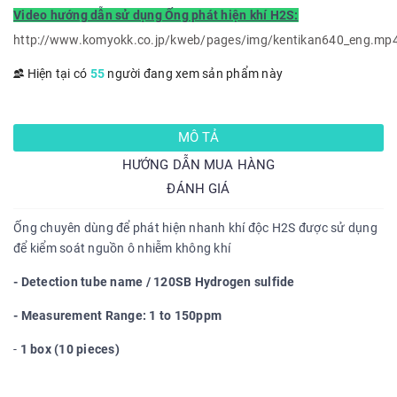
Video hướng dẫn sử dụng Ống phát hiện khí H2S:
http://www.komyokk.co.jp/kweb/pages/img/kentikan640_eng.mp
Hiện tại có
55
người đang xem sản phẩm này
MÔ TẢ
HƯỚNG DẪN MUA HÀNG
ĐÁNH GIÁ
Ống chuyên dùng để phát hiện nhanh khí độc H2S được sử dụng
để kiểm soát nguồn ô nhiễm không khí
- Detection tube name / 120SB Hydrogen sulfide
- Measurement Range: 1 to 150ppm
-
1 box (10 pieces)