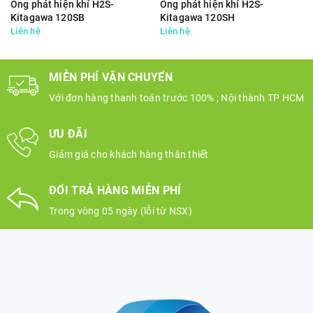
Ống phát hiện khí H2S-
Ống phát hiện khí H2S-
Kitagawa 120SB
Kitagawa 120SH
Liên hệ
Liên hệ
MIỄN PHÍ VẬN CHUYỂN
Với đơn hàng thanh toán trước 100% ; Nội thành TP HCM
ƯU ĐÃI
Giảm giá cho khách hàng thân thiết
ĐỔI TRẢ HÀNG MIỄN PHÍ
Trong vòng 05 ngày (lỗi từ NSX)