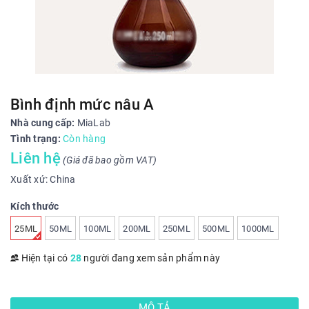
Bình định mức nâu A
Nhà cung cấp:
MiaLab
Tình trạng:
Còn hàng
Liên hệ
(Giá đã bao gồm VAT)
Xuất xứ: China
Kích thước
25ML
50ML
100ML
200ML
250ML
500ML
1000ML
Hiện tại có
28
người đang xem sản phẩm này
MÔ TẢ