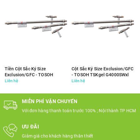
Tiền Cột Sắc Ký Size
Cột Sắc Ký Size Exclusion/GFC
Exclusion/GFC - TOSOH
- TOSOH TSKgel G4000SWxl
TSKgel SWxl Guard Column
08542
Liên hệ
Liên hệ
08543
MIỄN PHÍ VẬN CHUYỂN
Với đơn hàng thanh toán trước 100% ; Nội thành TP HCM
ƯU ĐÃI
Giảm giá cho khách hàng thân thiết